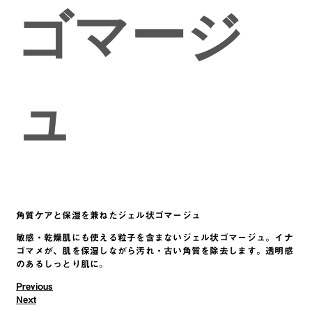
ゴマージ
ュ
角質ケアと保湿を兼ねたジェル状ゴマージュ
敏感・乾燥肌にも使える粒子を含まないジェル状ゴマージュ。イナ
ゴマメが、肌を保湿しながら汚れ・古い角質を除去します。透明感
のあるしっとり肌に。
Previous
Post navigation
Next