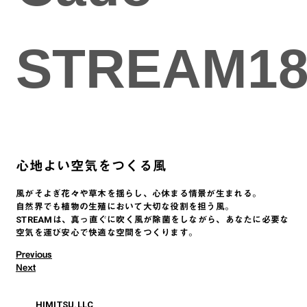
STREAM18
心地よい空気をつくる風
風がそよぎ花々や草木を揺らし、心休まる情景が生まれる。
自然界でも植物の生殖において大切な役割を担う風。
STREAMは、真っ直ぐに吹く風が除菌をしながら、あなたに必要な
空気を運び安心で快適な空間をつくります。
Previous
Post navigation
Next
© 2026
HIMITSU.LLC