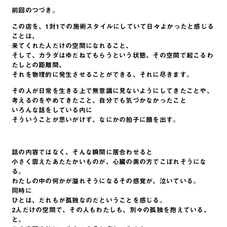
前回のつづき。
この店を、1対1での施術スタイルにしていて日々よかったと感じる
ことは、
来てくれた人だけの空間になれること、
そして、カラダはゆだねてもらうという状態、その空間で起こるわ
たしとの距離間、
それを物理的に発生させることができる、それに尽きます。
その人が日常を生きる上で無意識に見ないようにしてきたことや、
考えるのをやめてきたこと、自分でも気づかなかったこと
いろんな話をしている内に
そういうことが思いがけず、なにかの拍子に顔を出す。
話の内容ではなく、そんな瞬間に居合わせると
小さく震えたあたたかいものが、心臓の奥の方でこぼれそうにな
る。
わたしの中の何かが溢れそうになるその感覚が、泣いている。
同時に
ひとは、だれもが孤独なのだということを感じる。
2人だけの空間で、その人もわたしも、別々の孤独を抱えている、
と。