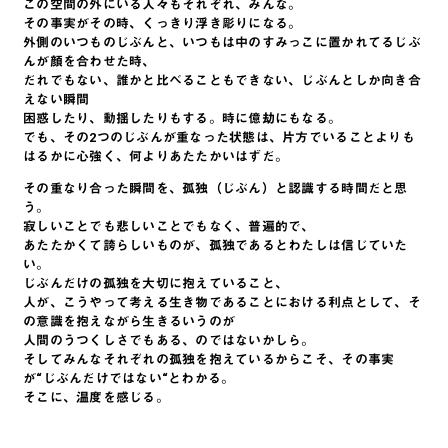
この空間の外にいる人々もそれぞれ、みんな。
その事実がその時、くっきり浮き彫りになる。
外側のいつものじぶんと、いつもは中のすみっこに置かれてるじぶ
んが顔を合わせた時、
だれでもない、誰かと比べることもできない、じぶんとしか向き合
えない瞬間
困惑したり、動揺したりもする。時に億劫にもなる。
でも、その2つのじぶんが重なった状態は、片方でいることよりも
はるかに心強く、何よりあたたかいはずだ。
その重なり合った瞬間を、孤独（じぶん）と認識する時間だと思
う。
寂しいことでも悲しいことでもなく、普遍的で、
あたたかくて誇らしいものが、孤独であるとわたしは信じていた
い。
じぶんだけの孤独を大切に抱えていること、
人が、こうやって考える生き物であることにおける利点として、そ
の意識を抱えながら生きるいうのが
人間のうつくしさでもある、のではないかしら。
そしてみんなそれぞれの孤独を抱えているからこそ、その事実
が“じぶんだけではない“とわかる。
そこに、温度を感じる。