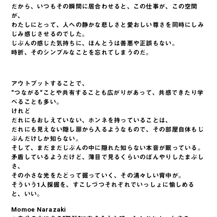
だから、いつもその瞬間に居合わせると、この仕事が、この空間
が、
わたしにとって、人への静かな悲しさと愛おしい尊さを同時にしみ
じみ感じさせるのでした。
じぶんの感じた気持ちに、ほんとうは善悪や正誤もない。
時折、そのシンプルなことを忘れてしまうのだ。
アウトプットすることで、
“つながる“ことや共有することも広がりがあって、共感できたり学
べることも多い。
けれど
だれにもおしえていない、ホンネを持っていることは、
だれにも見えない隠し扉から入るようなもので、その部屋自体もじ
ぶんだけしか知らない。
そして、まだまだじぶんの中に隠れた知らない本音が眠っている。
矛盾しているようだけど、薄目で見るくらいのぼんやりしたまぶし
さ、
その小さな光をたどって掘っていく、その清々しい背中が。
そういう1人採掘を、すこしづつそれぞれでいっしょに愉しめる
と、いい。
Momoe Narazaki