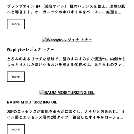
プランプオイル B+（美容オイル） 肌のバランスを整え、理想の肌
へと導きます。オーガニックホホバオイルをベースに、厳選さ…
more
Waphyto-レジェナ トナー
とろみのあるリッチな感触で、肌のすみずみまで浸透*1。内側から
しっとりとした深いうるおいを与える化粧水は、お手入れのファ…
more
BAUM-MOISTURIZING OIL
2層のエッセンスが素肌を柔らかにほぐし、さらりと包み込む。 オ
イル層とエッセンス層の2層タイプ。融合したオイルがローショ…
more