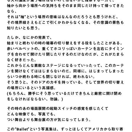
る人の温度が違う場所はないのではないかと推察する一方で、
袖から向かう場所への気持ちをそのまま同じだけ持って帰ってきた
なら、
それは“袖“という場所の意味はなんなのだろうとも思うけれど、
その境界線さえもどこで引くかわからなくなる、その意識の景色も
知りたいとも思う。
たしか、なにかの発表で、
始まりと終わりの時の暗幕の切り替えをする役をしたことがある。
赤いベルベットの、重くてホコリっぽいカーテンを左右にタイミン
グを合わせて開けたり閉じたりするのだけなのだが、これがたまら
なく好きだった。
これからどんな素敵なステージになるっていったって、このカーテ
ンを開けなくてははじまらないのだ。同様に、はじまってしまった
らいつか終わる時にも閉じなければ、終われない。
そう思うと、そのドアのカギを持っている、そして世界の切り替え
の場所にいるという高揚感。
(もちろん、勝手にそう思っているだけできちんと厳密に開け閉め
をしなければならない、勿論。)
その時のあの場面展開の起動スイッチの感覚を感じたくて
どんな映像でも、写真でも、
つい舞台よりも舞台裏の方が気になってしまう。
この“Ballet”という写真集は、ずっとほしくてアメリカから取り寄