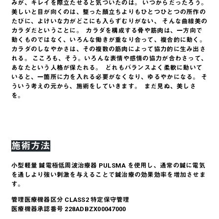
みが、キレイを際立たせると気づいたのは。 いつからだったろう。
美しいと目が向くのは、整った顔立ちよりもひとつひとつの所作の
たびに、よけいな力がどこにも入らずむりがない、 そんな曲線美の
カラダだということに。 ​ カラダを構成する骨や筋肉は、一方向で
動くものではなく、いろんな働きが重なり合って、複合的に動く。
カラダのしなやかさは、その複数の筋肉によって協力的に生み出さ
れる。 こころも、そう。いろんな表情や感情の協力が合わさって、
あなたという人格が保たれる。 ​ どれもバランスよく柔軟に動いて
いると、一箇所に力を入れる必要がなくなり、ゆるやかになる。 そ
ういう考えの元から、施術をしていきます。 ​ まだ見ぬ、美しさ
を。
施術方法
小型軽量 鍼電極低周波治療器 PULSMA を使用し、通常の鍼に電気
を通しより強い刺激を与えることで鍼治療の効果効率を増加させま
す。
管理医療機器区分 CLASS2 特定保守管理
医療機器承認番号 228ADBZX00047000