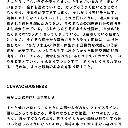
人はどうしてもカラダを使って まいにち生きているので、 老いて
いきます。 疲れを溜めていくと、 カラダがうまく使いこなせなく
なったり、 不具合がでてきてしまう。 それがより老いを早めて、
消耗しやすくなってしまいます。 それと同じように、 過去の未清
算された疲労を溜めたカラダが、 今のあなたの現在進行形の疲労を
より増大させている。 もしかしたらそのような性質が、 自分の”あ
たりまえの”カラダに なってしまっている。 現在感じている疲労だ
けでなく、 そもそも過去から溜めてきたカラダも同時に、 より改
善したい。 “あたりまえの”体質・体型には 圧倒的な改善という前
進が、必要です。 どうしても手では届かなかった部位や 細かい筋
肉をアプローチする。 疲労を生み出す”あたりまえの”カラダを、 み
るみる変えていく、そんなオプションです。 あたらしく生まれ変わ
る、 それは、ずっと以前のあなたを取り戻すこと。
CURVACEOUSNESS
曲がった線が作り出す美しさ。
すっと伸びた首すじ、なだらかな肩やムダのないフェイスライン。
服の上からでもわかる、背骨のなめらかな位置。 ​ いつからだった
ろう。 まっすぐなものより、ゆるくやわらかい曲線が見ていて心地
いいと感じるようになったのは。 曲線の中でしかできない窪みや凹